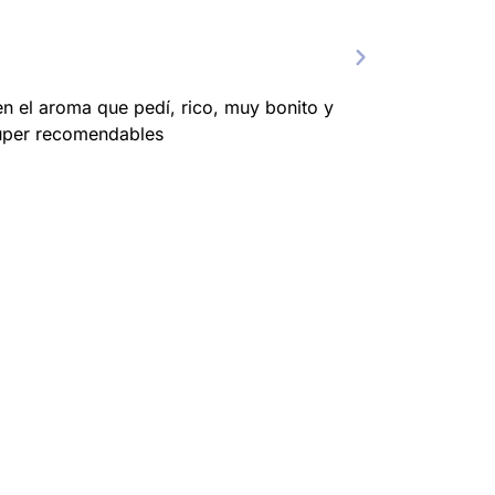
n el aroma que pedí, rico, muy bonito y
Estoy muy conte
 super recomendables
te dan a el
CONFIABL