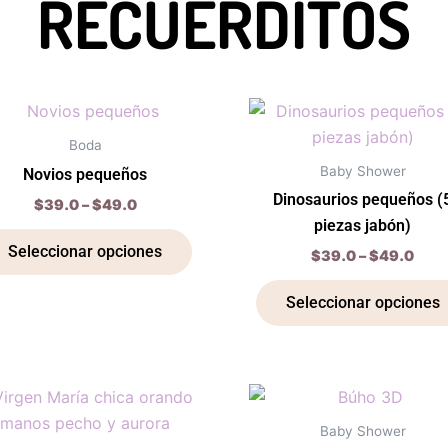
RECUERDITOS
Price
Pric
Este
range:
rang
producto
$39.0
$39
Boda
through
thro
tiene
Baby Shower
Novios pequeños
$49.0
$49
múltiples
Dinosaurios pequeños (
$
39.0
–
$
49.0
variantes.
piezas jabón)
Las
Seleccionar opciones
$
39.0
–
$
49.0
opciones
se
Seleccionar opciones
pueden
elegir
en
Price
Pric
Este
la
range:
rang
producto
página
$49.0
$39
Baby Shower
through
thro
tiene