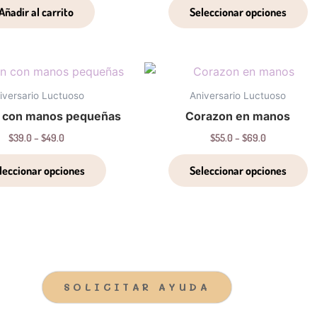
L
Añadir al carrito
Seleccionar opciones
o
s
p
Price
Price
Este
E
el
range:
range:
producto
p
$39.0
$55.0
e
iversario Luctuoso
Aniversario Luctuoso
through
through
tiene
t
la
 con manos pequeñas
Corazon en manos
$49.0
$69.0
múltiples
m
p
$
39.0
–
$
49.0
$
55.0
–
$
69.0
variantes.
v
d
Las
L
p
leccionar opciones
Seleccionar opciones
opciones
o
se
s
pueden
p
elegir
el
en
e
la
la
SOLICITAR AYUDA
página
p
de
d