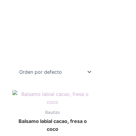
ste
Este
roducto
producto
iene
tiene
Bautizo
últiples
múltiples
Balsamo labial cacao, fresa o
ariantes.
variantes.
coco
as
Las