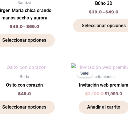
de
Bautizo
Búho 3D
$69.0
$49
múltiples
producto
irgen María chica orando
$
39.0
–
$
49.0
variantes.
manos pecho y aurora
Las
Seleccionar opciones
$
49.0
–
$
69.0
opciones
se
Seleccionar opciones
pueden
elegir
en
Original
Cu
Este
la
price
pr
Sale!
producto
página
was:
is:
Boda
invitaciones
$2,100.0.
$1
tiene
de
Osito con corazón
Invitación web premiu
múltiples
producto
$
49.0
$
2,100.0
$
1,999.0
variantes.
Las
Seleccionar opciones
Añadir al carrito
opciones
se
pueden