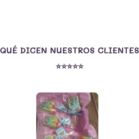
producto
p
¿QUÉ DICEN NUESTROS CLIENTES
⭐⭐⭐⭐⭐