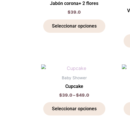
de
Jabón corona+ 2 flores
múltiples
producto
V
$
39.0
variantes.
Las
Seleccionar opciones
opciones
se
pueden
elegir
en
Price
Este
la
range:
producto
página
$39.0
Baby Shower
through
tiene
de
Cupcake
$49.0
múltiples
producto
$
39.0
–
$
49.0
variantes.
Las
Seleccionar opciones
opciones
se
pueden