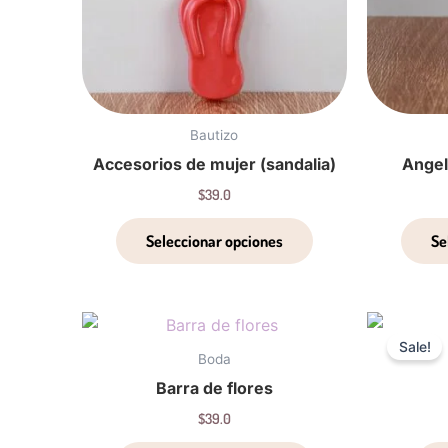
opciones
se
pueden
elegir
en
Bautizo
la
Accesorios de mujer (sandalia)
Angel
página
$
39.0
de
producto
Seleccionar opciones
Se
Este
Sale!
producto
Boda
tiene
Barra de flores
múltiples
$
39.0
variantes.