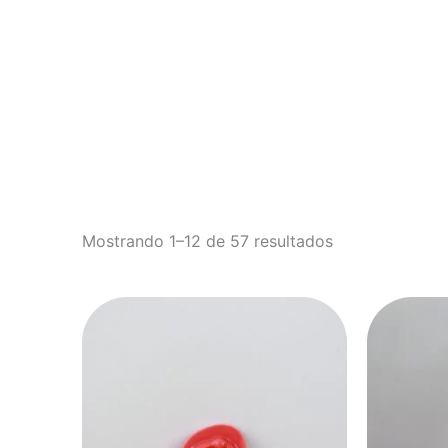
Boda
Mostrando 1–12 de 57 resultados
Este
producto
tiene
múltiples
variantes.
Las