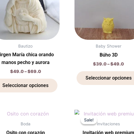
variantes.
Las
opciones
se
pueden
elegir
Bautizo
Baby Shower
en
irgen María chica orando
Búho 3D
la
manos pecho y aurora
$
39.0
–
$
49.0
página
$
49.0
–
$
69.0
de
Seleccionar opciones
producto
Seleccionar opciones
Original
Cu
Este
price
pr
Sale!
Sale!
producto
was:
is:
Boda
invitaciones
$2,100.0.
$1
tiene
Osito con corazón
Invitación web premiu