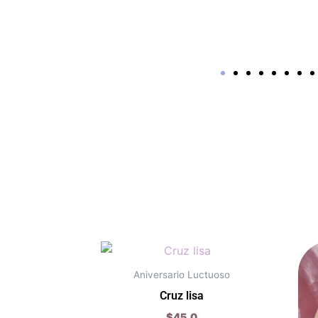
Este
producto
Aniversario Luctuoso
tiene
Cruz lisa
múltiples
$
45.0