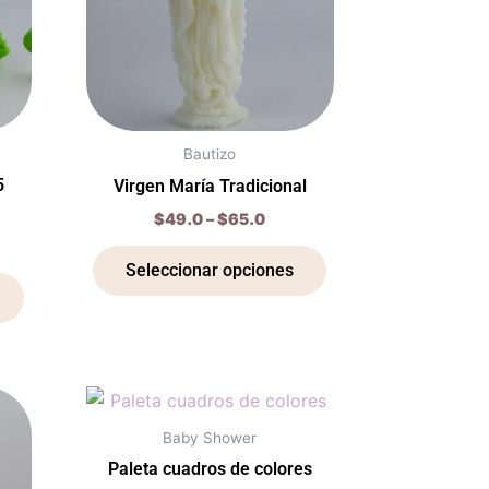
variantes.
variantes.
Las
Las
opciones
opciones
se
se
pueden
pueden
elegir
elegir
Bautizo
en
en
5
Virgen María Tradicional
la
la
$
49.0
–
$
65.0
página
página
de
de
Seleccionar opciones
producto
producto
e
Este
Este
e:
producto
producto
.0
Baby Shower
ugh
tiene
tiene
Paleta cuadros de colores
.0
múltiples
múltiples