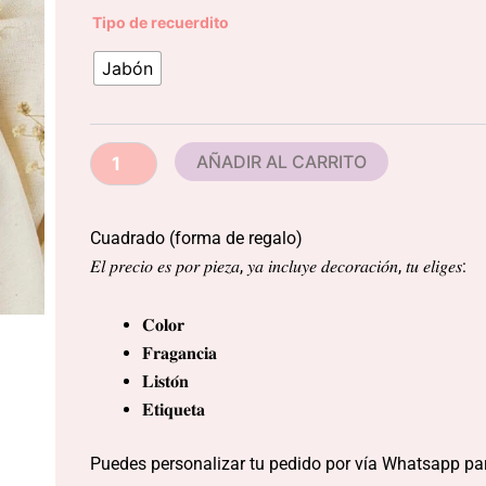
Cuadrado
Tipo de recuerdito
(forma
de
Jabón
regalo)
cantidad
AÑADIR AL CARRITO
Cuadrado (forma de regalo)
𝐸𝑙 𝑝𝑟𝑒𝑐𝑖𝑜 𝑒𝑠 𝑝𝑜𝑟 𝑝𝑖𝑒𝑧𝑎, 𝑦𝑎 𝑖𝑛𝑐𝑙𝑢𝑦𝑒 𝑑𝑒𝑐𝑜𝑟𝑎𝑐𝑖𝑜́𝑛, 𝑡𝑢 𝑒𝑙𝑖𝑔𝑒𝑠:
𝐂𝐨𝐥𝐨𝐫
𝐅𝐫𝐚𝐠𝐚𝐧𝐜𝐢𝐚
𝐋𝐢𝐬𝐭𝐨́𝐧
𝐄𝐭𝐢𝐪𝐮𝐞𝐭𝐚
Puedes personalizar tu pedido por vía Whatsapp par