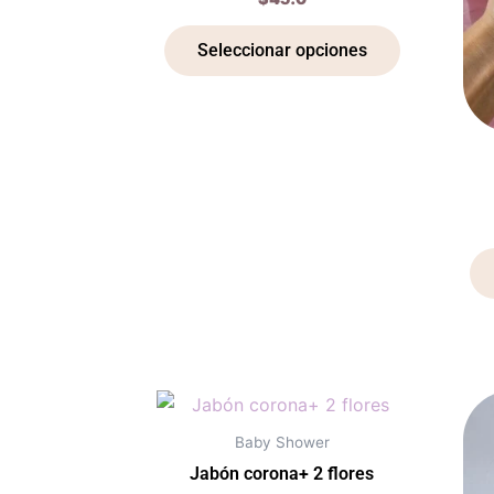
variantes.
Las
Seleccionar opciones
opciones
se
pueden
elegir
en
la
página
de
producto
Este
producto
Baby Shower
tiene
Jabón corona+ 2 flores
múltiples