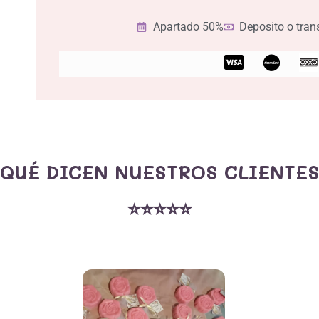
Apartado 50%
Deposito o tran
C
c
-
v
i
s
¿QUÉ DICEN NUESTROS CLIENTES
a
⭐⭐⭐⭐⭐