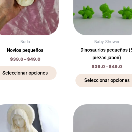
variantes.
Las
opciones
se
pueden
elegir
Boda
Baby Shower
en
Dinosaurios pequeños (
Novios pequeños
la
piezas jabón)
$
39.0
–
$
49.0
página
$
39.0
–
$
49.0
de
Seleccionar opciones
producto
Seleccionar opciones
Price
Pric
Este
range:
rang
producto
$49.0
$39
through
thro
tiene
$69.0
$49
múltiples