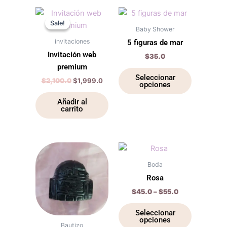
elegir
elegir
Original
Current
Este
price
price
en
en
Sale!
Sale!
producto
was:
is:
Baby Shower
la
la
$2,100.0.
$1,999.0.
tiene
invitaciones
5 figuras de mar
página
página
múltiples
Invitación web
$
35.0
de
de
variantes.
premium
producto
producto
Las
Seleccionar
$
2,100.0
$
1,999.0
opciones
opciones
se
Añadir al
carrito
pueden
elegir
en
la
Price
Este
Este
range:
página
producto
producto
$45.0
Boda
de
tiene
through
tiene
Rosa
$55.0
producto
múltiples
múltiples
$
45.0
–
$
55.0
variantes.
variantes.
Las
Las
Seleccionar
opciones
opciones
opciones
Bautizo