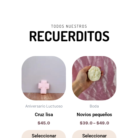
TODOS NUESTROS
RECUERDITOS
Price
Este
Este
range:
producto
producto
$39.0
tiene
through
tiene
$49.0
múltiples
múltiples
variantes.
variantes.
Las
Las
opciones
opciones
Aniversario Luctuoso
Boda
se
se
Cruz lisa
Novios pequeños
pueden
pueden
$
45.0
$
39.0
–
$
49.0
elegir
elegir
en
en
Seleccionar
Seleccionar