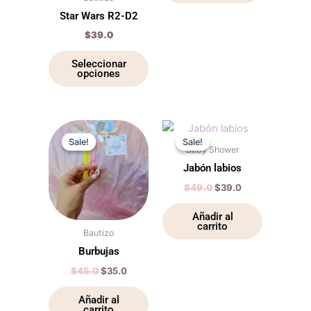
se
se
Star Wars R2-D2
pueden
pueden
$
39.0
elegir
elegir
en
en
Seleccionar
opciones
la
la
página
página
de
de
producto
producto
Original
Current
Original
Current
price
price
price
price
Sale!
Sale!
Sale!
Sale!
was:
is:
was:
is:
Baby Shower
$45.0.
$35.0.
$49.0.
$39.0.
Jabón labios
$
49.0
$
39.0
Añadir al
carrito
Bautizo
Burbujas
$
45.0
$
35.0
Añadir al
carrito