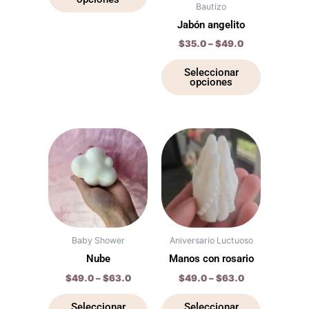
opciones
opciones
Bautizo
se
se
Jabón angelito
pueden
pueden
$
35.0
–
$
49.0
elegir
elegir
en
en
Seleccionar
opciones
la
la
página
página
de
de
producto
producto
Price
Price
Este
Este
range:
range:
producto
producto
$49.0
$49.0
through
tiene
through
tiene
$63.0
$63.0
múltiples
múltiples
variantes.
variantes.
Las
Las
opciones
opciones
Baby Shower
Aniversario Luctuoso
se
se
Nube
Manos con rosario
pueden
pueden
$
49.0
–
$
63.0
$
49.0
–
$
63.0
elegir
elegir
en
en
Seleccionar
Seleccionar