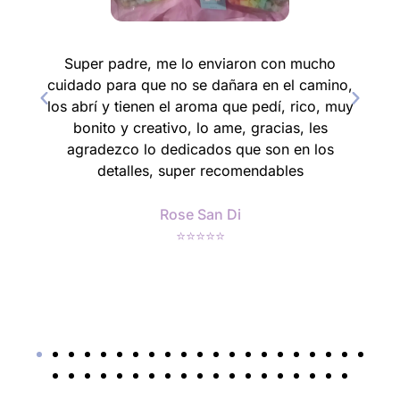
Super padre, me lo enviaron con mucho
Esto
cuidado para que no se dañara en el camino,
mí 
los abrí y tienen el aroma que pedí, rico, muy
muy
bonito y creativo, lo ame, gracias, les
pers
agradezco lo dedicados que son en los
que 
detalles, super recomendables
LOS
PRO
P
Rose San Di
CON
⭐⭐⭐⭐⭐
LAS 
DE