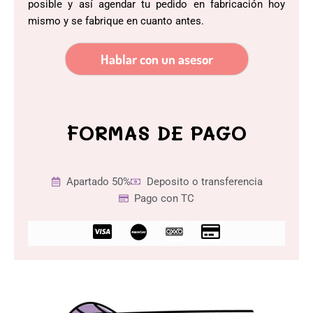
posible y así agendar tu pedido en fabricación hoy
mismo y se fabrique en cuanto antes.
Hablar con un asesor
FORMAS DE PAGO
Apartado 50%
Deposito o transferencia
Pago con TC
C
C
c
r
-
e
v
d
i
i