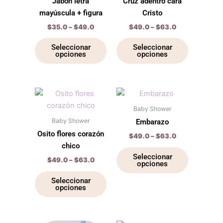
Jabón letra
Cruz adentro cara
producto
producto
variantes.
variantes.
mayúscula + figura
Cristo
Las
Las
$
35.0
–
$
49.0
$
49.0
–
$
63.0
opciones
opciones
se
se
Seleccionar
Seleccionar
opciones
opciones
pueden
pueden
elegir
elegir
en
en
la
la
Price
Price
Este
Este
range:
range:
página
página
producto
producto
$49.0
$49.0
Baby Shower
de
de
through
tiene
through
tiene
Baby Shower
Embarazo
$63.0
$63.0
producto
producto
múltiples
múltiples
Osito flores corazón
$
49.0
–
$
63.0
variantes.
variantes.
chico
Las
Las
Seleccionar
$
49.0
–
$
63.0
opciones
opciones
opciones
se
se
Seleccionar
opciones
pueden
pueden
elegir
elegir
en
en