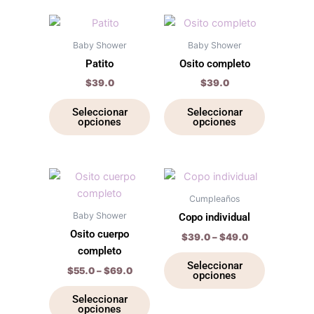
pueden
pueden
elegir
elegir
Este
Este
en
en
producto
producto
Baby Shower
Baby Shower
la
la
tiene
tiene
Patito
Osito completo
página
página
múltiples
múltiples
$
39.0
$
39.0
de
de
variantes.
variantes.
producto
producto
Las
Las
Seleccionar
Seleccionar
opciones
opciones
opciones
opciones
se
se
pueden
pueden
elegir
elegir
Price
Price
Este
Este
range:
range:
en
en
producto
producto
$55.0
$39.0
Cumpleaños
la
la
through
tiene
through
tiene
Baby Shower
Copo individual
$69.0
$49.0
página
página
múltiples
múltiples
Osito cuerpo
$
39.0
–
$
49.0
de
de
variantes.
variantes.
completo
producto
producto
Las
Las
Seleccionar
$
55.0
–
$
69.0
opciones
opciones
opciones
se
se
Seleccionar
opciones
pueden
pueden