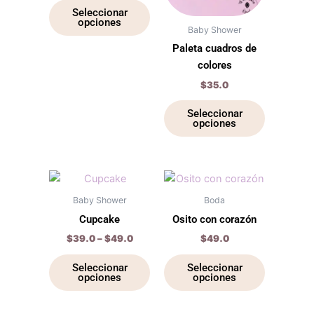
Las
Las
Seleccionar
opciones
opciones
opciones
Baby Shower
se
se
Paleta cuadros de
pueden
pueden
colores
elegir
elegir
$
35.0
en
en
la
la
Seleccionar
opciones
página
página
de
de
producto
producto
Price
Este
Este
range:
producto
producto
$39.0
Baby Shower
Boda
through
tiene
tiene
Cupcake
Osito con corazón
$49.0
múltiples
múltiples
$
39.0
–
$
49.0
$
49.0
variantes.
variantes.
Las
Las
Seleccionar
Seleccionar
opciones
opciones
opciones
opciones
se
se
pueden
pueden