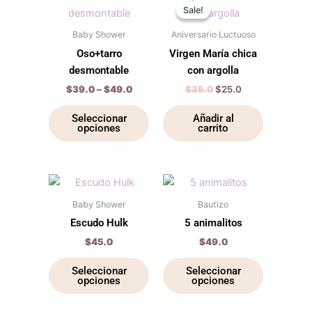
range:
price
price
la
la
Sale!
Sale!
producto
$39.0
was:
is:
página
página
through
tiene
$35.0.
$25.0.
Baby Shower
Aniversario Luctuoso
$49.0
de
de
múltiples
Oso+tarro
Virgen María chica
producto
producto
variantes.
desmontable
con argolla
Las
$
39.0
–
$
49.0
$
35.0
$
25.0
opciones
se
Seleccionar
Añadir al
opciones
carrito
pueden
elegir
en
la
Este
Este
página
producto
producto
Baby Shower
Bautizo
de
tiene
tiene
Escudo Hulk
5 animalitos
producto
múltiples
múltiples
$
45.0
$
49.0
variantes.
variantes.
Las
Las
Seleccionar
Seleccionar
opciones
opciones
opciones
opciones
se
se