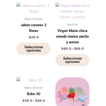
Price
Este
Este
range:
producto
producto
$49.0
tiene
through
tiene
Baby Shower
$69.0
múltiples
múltiples
Bautizo
Jabón corona+ 2
variantes.
variantes.
flores
Virgen María chica
Las
Las
orando manos pecho
$
39.0
opciones
opciones
y aurora
se
se
Seleccionar
$
49.0
–
$
69.0
opciones
pueden
pueden
elegir
elegir
Seleccionar
opciones
en
en
la
la
página
página
de
de
Price
Este
Este
range:
producto
producto
producto
producto
$39.0
Baby Shower
through
tiene
tiene
Búho 3D
$49.0
múltiples
múltiples
$
39.0
–
$
49.0
variantes.
variantes.