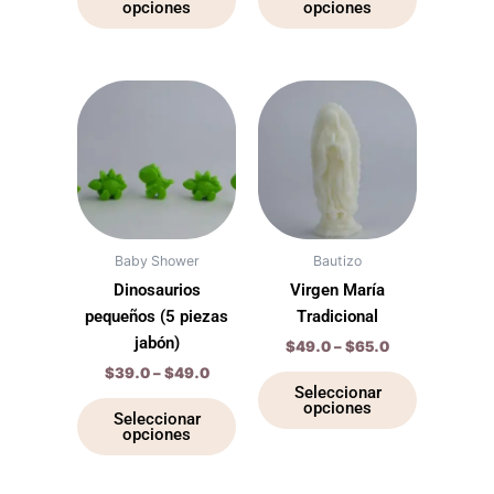
opciones
opciones
la
la
página
página
de
de
producto
producto
Price
Price
Este
Este
range:
range:
producto
producto
$39.0
$49.0
through
tiene
through
tiene
$49.0
$65.0
múltiples
múltiples
variantes.
variantes.
Las
Las
opciones
opciones
Baby Shower
Bautizo
se
se
Dinosaurios
Virgen María
pueden
pueden
pequeños (5 piezas
Tradicional
elegir
elegir
jabón)
$
49.0
–
$
65.0
en
en
$
39.0
–
$
49.0
la
la
Seleccionar
opciones
página
página
Seleccionar
opciones
de
de
producto
producto