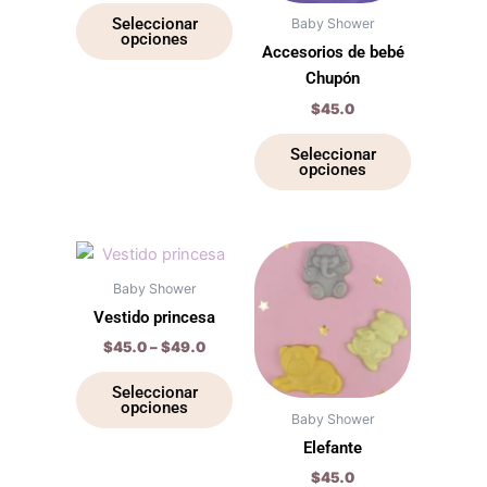
opciones
opciones
Seleccionar
Baby Shower
opciones
se
se
Accesorios de bebé
pueden
pueden
Chupón
elegir
elegir
$
45.0
en
en
la
la
Seleccionar
opciones
página
página
de
de
producto
producto
Price
Este
Este
range:
producto
producto
$45.0
Baby Shower
through
tiene
tiene
Vestido princesa
$49.0
múltiples
múltiples
$
45.0
–
$
49.0
variantes.
variantes.
Las
Las
Seleccionar
opciones
opciones
opciones
Baby Shower
se
se
Elefante
pueden
pueden
$
45.0