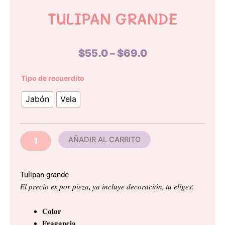
TULIPAN GRANDE
Price
$
55.0
–
$
69.0
range:
$55.0
Tulipan
Tipo de recuerdito
grande
through
cantidad
Jabón
Vela
$69.0
AÑADIR AL CARRITO
Tulipan grande
𝐸𝑙 𝑝𝑟𝑒𝑐𝑖𝑜 𝑒𝑠 𝑝𝑜𝑟 𝑝𝑖𝑒𝑧𝑎, 𝑦𝑎 𝑖𝑛𝑐𝑙𝑢𝑦𝑒 𝑑𝑒𝑐𝑜𝑟𝑎𝑐𝑖𝑜́𝑛, 𝑡𝑢 𝑒𝑙𝑖𝑔𝑒𝑠:
𝐂𝐨𝐥𝐨𝐫
𝐅𝐫𝐚𝐠𝐚𝐧𝐜𝐢𝐚