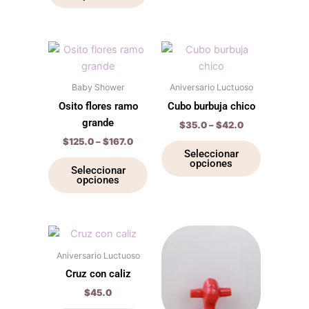
elegir
elegir
en
en
la
la
Price
Price
Este
Este
range:
range:
página
página
producto
producto
$125.0
$35.0
de
de
through
tiene
through
tiene
Baby Shower
Aniversario Luctuoso
$167.0
$42.0
producto
producto
múltiples
múltiples
Osito flores ramo
Cubo burbuja chico
variantes.
variantes.
grande
$
35.0
–
$
42.0
Las
Las
$
125.0
–
$
167.0
opciones
opciones
Seleccionar
opciones
se
se
Seleccionar
opciones
pueden
pueden
elegir
elegir
en
en
la
la
Este
Este
página
página
producto
producto
Aniversario Luctuoso
de
de
tiene
tiene
Cruz con caliz
producto
producto
múltiples
múltiples
$
45.0
variantes.
variantes.