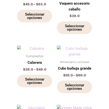
múltiples
múltiples
Vaquero accesorio
$
45.0
–
$
63.0
variantes.
variantes.
caballo
Las
Las
Seleccionar
$
39.0
opciones
opciones
opciones
se
se
Seleccionar
opciones
pueden
pueden
elegir
elegir
en
en
la
la
Price
Price
Este
Este
range:
range:
página
página
producto
producto
$39.0
$55.0
Cumpleaños
de
de
through
tiene
through
tiene
Aniversario Luctuoso
Calavera
$49.0
$69.0
producto
producto
múltiples
múltiples
Cubo burbuja grande
$
39.0
–
$
49.0
variantes.
variantes.
$
55.0
–
$
69.0
Las
Las
Seleccionar
opciones
opciones
opciones
Seleccionar
opciones
se
se
pueden
pueden
elegir
elegir
en
en
Price
Original
Current
Este