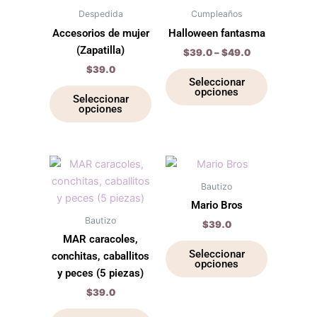
tiene
through
tiene
Despedida
Cumpleaños
$49.0
múltiples
múltiples
Accesorios de mujer
Halloween fantasma
variantes.
variantes.
(Zapatilla)
$
39.0
–
$
49.0
Las
Las
$
39.0
opciones
opciones
Seleccionar
opciones
se
se
Seleccionar
opciones
pueden
pueden
elegir
elegir
en
en
la
la
Este
Este
página
página
producto
producto
Bautizo
de
de
tiene
tiene
Mario Bros
producto
producto
múltiples
múltiples
Bautizo
$
39.0
variantes.
variantes.
MAR caracoles,
Las
Las
Seleccionar
conchitas, caballitos
opciones
opciones
opciones
y peces (5 piezas)
se
se
$
39.0
pueden
pueden
elegir
elegir