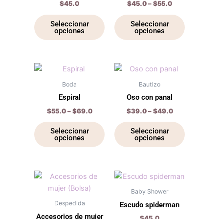
$
45.0
$
45.0
–
$
55.0
variantes.
variantes.
Las
Las
Seleccionar
Seleccionar
opciones
opciones
opciones
opciones
se
se
pueden
pueden
elegir
elegir
Price
Price
Este
Este
range:
range:
en
en
producto
producto
$55.0
$39.0
Boda
Bautizo
la
la
through
tiene
through
tiene
Espiral
Oso con panal
$69.0
$49.0
página
página
múltiples
múltiples
$
55.0
–
$
69.0
$
39.0
–
$
49.0
de
de
variantes.
variantes.
producto
producto
Las
Las
Seleccionar
Seleccionar
opciones
opciones
opciones
opciones
se
se
pueden
pueden
elegir
elegir
Este
Este
en
en
producto
producto
Baby Shower
la
la
tiene
tiene
Despedida
Escudo spiderman
página
página
múltiples
múltiples
Accesorios de mujer
$
45.0