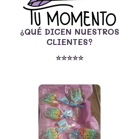
s
t
a
-
c
a
¿QUÉ DICEN NUESTROS
r
CLIENTES?
d
⭐⭐⭐⭐⭐