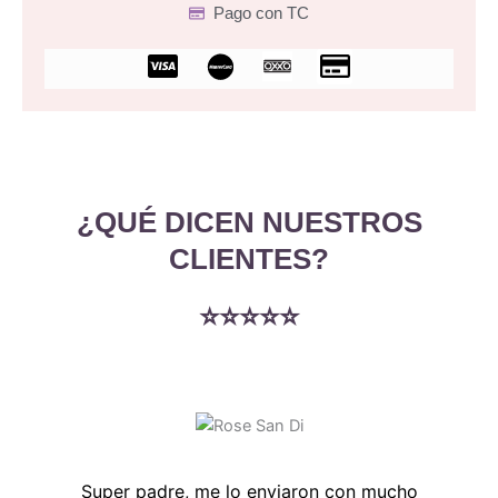
Pago con TC
C
C
c
r
-
e
v
d
i
i
s
t
¿QUÉ DICEN NUESTROS
a
-
CLIENTES?
c
a
⭐⭐⭐⭐⭐
r
d
Super padre, me lo enviaron con mucho
Estoy