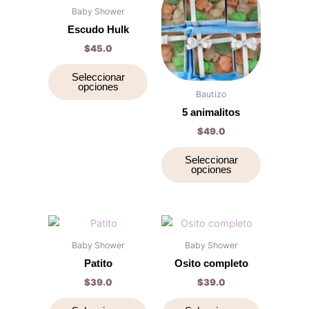
página
producto
producto
Baby Shower
de
tiene
tiene
Escudo Hulk
producto
múltiples
múltiples
$
45.0
variantes.
variantes.
Las
Las
Seleccionar
opciones
opciones
opciones
Bautizo
se
se
5 animalitos
pueden
pueden
$
49.0
elegir
elegir
en
en
Seleccionar
opciones
la
la
página
página
de
de
producto
producto
Este
Este
producto
producto
Baby Shower
Baby Shower
tiene
tiene
Patito
Osito completo
múltiples
múltiples
$
39.0
$
39.0
variantes.
variantes.
Las
Las