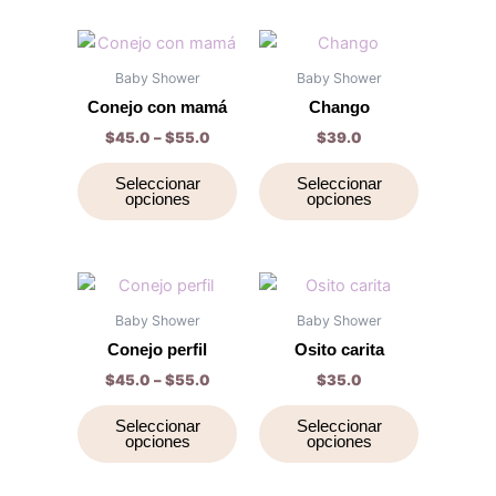
Price
Este
Este
range:
producto
producto
$45.0
Baby Shower
Baby Shower
through
tiene
tiene
Conejo con mamá
Chango
$55.0
múltiples
múltiples
$
45.0
–
$
55.0
$
39.0
variantes.
variantes.
Las
Las
Seleccionar
Seleccionar
opciones
opciones
opciones
opciones
se
se
pueden
pueden
elegir
elegir
Price
Este
Este
range:
en
en
producto
producto
$45.0
Baby Shower
Baby Shower
la
la
through
tiene
tiene
Conejo perfil
Osito carita
$55.0
página
página
múltiples
múltiples
$
45.0
–
$
55.0
$
35.0
de
de
variantes.
variantes.
producto
producto
Las
Las
Seleccionar
Seleccionar
opciones
opciones
opciones
opciones
se
se