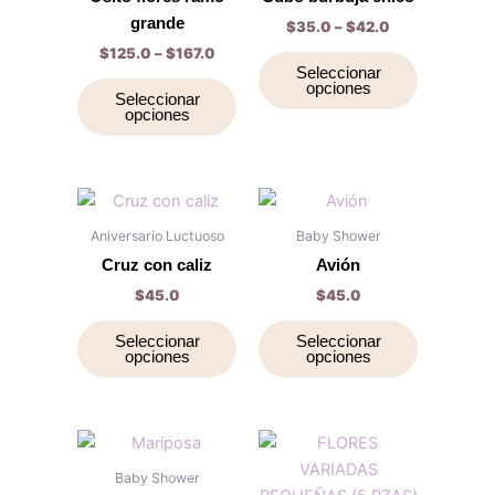
variantes.
variantes.
grande
$
35.0
–
$
42.0
Las
Las
$
125.0
–
$
167.0
opciones
opciones
Seleccionar
opciones
se
se
Seleccionar
opciones
pueden
pueden
elegir
elegir
en
en
la
la
Este
Este
página
página
producto
producto
Aniversario Luctuoso
Baby Shower
de
de
tiene
tiene
Cruz con caliz
Avión
producto
producto
múltiples
múltiples
$
45.0
$
45.0
variantes.
variantes.
Las
Las
Seleccionar
Seleccionar
opciones
opciones
opciones
opciones
se
se
pueden
pueden
elegir
elegir
Price
Este
Este
range:
en
en
producto
producto
$39.0
Baby Shower
la
la
through