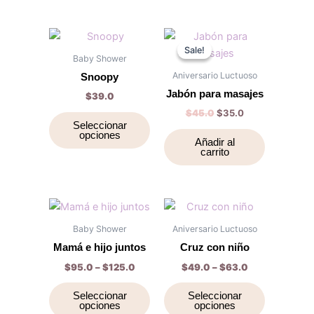
producto
producto
Original
Current
Este
price
price
Sale!
Sale!
producto
was:
is:
Baby Shower
tiene
$45.0.
$35.0.
Aniversario Luctuoso
Snoopy
múltiples
Jabón para masajes
$
39.0
variantes.
$
45.0
$
35.0
Las
Seleccionar
opciones
opciones
Añadir al
carrito
se
pueden
elegir
en
Price
Price
Este
Este
range:
range:
la
producto
producto
$95.0
$49.0
Baby Shower
Aniversario Luctuoso
página
through
tiene
through
tiene
Mamá e hijo juntos
Cruz con niño
$125.0
$63.0
de
múltiples
múltiples
$
95.0
–
$
125.0
$
49.0
–
$
63.0
producto
variantes.
variantes.
Las
Las
Seleccionar
Seleccionar
opciones
opciones
opciones
opciones