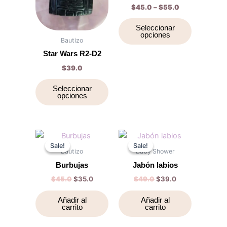
$
45.0
–
$
55.0
variantes.
variantes.
Las
Las
Seleccionar
opciones
opciones
opciones
Bautizo
se
se
Star Wars R2-D2
pueden
pueden
$
39.0
elegir
elegir
en
en
Seleccionar
opciones
la
la
página
página
de
de
producto
producto
Original
Current
Original
Current
price
price
price
price
Sale!
Sale!
Sale!
Sale!
was:
is:
was:
is:
Bautizo
Baby Shower
$45.0.
$35.0.
$49.0.
$39.0.
Burbujas
Jabón labios
$
45.0
$
35.0
$
49.0
$
39.0
Añadir al
Añadir al
carrito
carrito