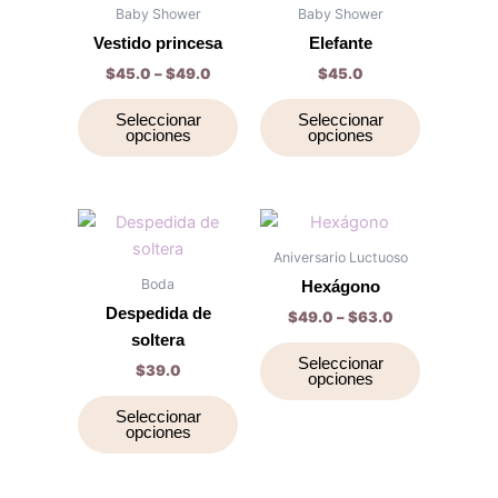
página
página
producto
producto
$45.0
Baby Shower
Baby Shower
de
de
through
tiene
tiene
Vestido princesa
Elefante
$49.0
producto
producto
múltiples
múltiples
$
45.0
–
$
49.0
$
45.0
variantes.
variantes.
Las
Las
Seleccionar
Seleccionar
opciones
opciones
opciones
opciones
se
se
pueden
pueden
elegir
elegir
Price
Este
Este
range:
en
en
producto
producto
$49.0
Aniversario Luctuoso
la
la
tiene
through
tiene
Boda
Hexágono
$63.0
página
página
múltiples
múltiples
Despedida de
$
49.0
–
$
63.0
de
de
variantes.
variantes.
soltera
producto
producto
Las
Las
Seleccionar
$
39.0
opciones
opciones
opciones
se
se
Seleccionar
opciones
pueden
pueden
elegir
elegir
en
en