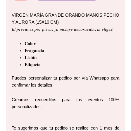
cantidad
VIRGEN MARÍA GRANDE ORANDO MANOS PECHO
Y AURORA (15X10 CM)
𝐸𝑙 𝑝𝑟𝑒𝑐𝑖𝑜 𝑒𝑠 𝑝𝑜𝑟 𝑝𝑖𝑒𝑧𝑎, 𝑦𝑎 𝑖𝑛𝑐𝑙𝑢𝑦𝑒 𝑑𝑒𝑐𝑜𝑟𝑎𝑐𝑖𝑜́𝑛, 𝑡𝑢 𝑒𝑙𝑖𝑔𝑒𝑠:
𝐂𝐨𝐥𝐨𝐫
𝐅𝐫𝐚𝐠𝐚𝐧𝐜𝐢𝐚
𝐋𝐢𝐬𝐭𝐨́𝐧
𝐄𝐭𝐢𝐪𝐮𝐞𝐭𝐚
Puedes personalizar tu pedido por vía Whatsapp para
confirmar los detalles.
Creamos recuerditos para tus eventos 100%
personalizados.
Te sugerimos que tu pedido se realice con 1 mes de