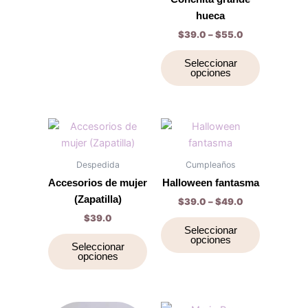
pueden
pueden
hueca
elegir
elegir
$
39.0
–
$
55.0
en
en
la
la
Seleccionar
opciones
página
página
de
de
producto
producto
Price
Este
Este
range:
producto
producto
$39.0
tiene
through
tiene
Despedida
Cumpleaños
$49.0
múltiples
múltiples
Accesorios de mujer
Halloween fantasma
variantes.
variantes.
(Zapatilla)
$
39.0
–
$
49.0
Las
Las
$
39.0
opciones
opciones
Seleccionar
opciones
se
se
Seleccionar
opciones
pueden
pueden
elegir
elegir
en
en
la
la