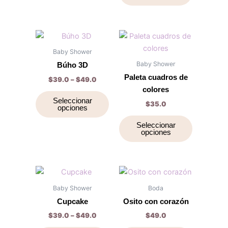
la
la
página
página
de
de
Price
Este
Este
range:
producto
producto
producto
producto
$39.0
Baby Shower
through
tiene
tiene
Baby Shower
Búho 3D
$49.0
múltiples
múltiples
Paleta cuadros de
$
39.0
–
$
49.0
variantes.
variantes.
colores
Las
Las
Seleccionar
$
35.0
opciones
opciones
opciones
se
se
Seleccionar
opciones
pueden
pueden
elegir
elegir
en
en
la
la
Price
Este
Este
range:
página
página
producto
producto
$39.0
Baby Shower
Boda
de
de
through
tiene
tiene
Cupcake
Osito con corazón
$49.0
producto
producto
múltiples
múltiples
$
39.0
–
$
49.0
$
49.0
variantes.
variantes.