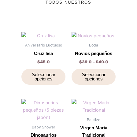
TODOS NUESTROS
Price
Este
Este
range:
producto
producto
$39.0
Aniversario Luctuoso
Boda
tiene
through
tiene
Cruz lisa
Novios pequeños
$49.0
múltiples
múltiples
$
45.0
$
39.0
–
$
49.0
variantes.
variantes.
Las
Las
Seleccionar
Seleccionar
opciones
opciones
opciones
opciones
se
se
pueden
pueden
elegir
elegir
Price
Price
Este
Este
range:
range:
en
en
producto
producto
$39.0
$49.0
la
la
through
tiene
through
tiene
Bautizo
$49.0
$65.0
página
página
múltiples
múltiples
Baby Shower
Virgen María
de
de
variantes.
variantes.
Dinosaurios
Tradicional