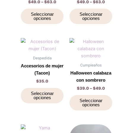
$
49.0
–
$
63.0
$
49.0
–
$
63.0
variantes.
variantes.
Las
Las
Seleccionar
Seleccionar
opciones
opciones
opciones
opciones
se
se
pueden
pueden
elegir
elegir
Price
Este
Este
range:
en
en
producto
producto
$39.0
la
la
tiene
through
tiene
Despedida
$49.0
página
página
múltiples
múltiples
Cumpleaños
Accesorios de mujer
de
de
variantes.
variantes.
(Tacon)
Halloween calabaza
producto
producto
Las
Las
con sombrero
$
35.0
opciones
opciones
$
39.0
–
$
49.0
se
se
Seleccionar
opciones
pueden
pueden
Seleccionar
opciones
elegir
elegir
en
en
la
la
página
página
Price
Este
Este
range: