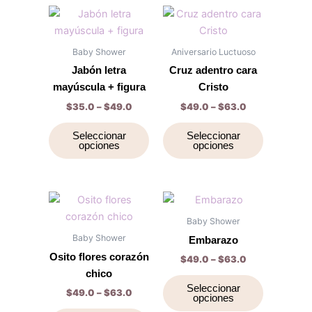
la
la
Price
Price
Este
Este
range:
range:
página
página
producto
producto
$35.0
$49.0
de
de
through
tiene
through
tiene
Baby Shower
Aniversario Luctuoso
$49.0
$63.0
producto
producto
múltiples
múltiples
Jabón letra
Cruz adentro cara
variantes.
variantes.
mayúscula + figura
Cristo
Las
Las
$
35.0
–
$
49.0
$
49.0
–
$
63.0
opciones
opciones
se
se
Seleccionar
Seleccionar
opciones
opciones
pueden
pueden
elegir
elegir
en
en
la
la
Price
Price
Este
Este
range:
range:
página
página
producto
producto
$49.0
$49.0
Baby Shower
de
de
through
tiene
through
tiene
Baby Shower
Embarazo
$63.0
$63.0
producto
producto
múltiples
múltiples
Osito flores corazón
$
49.0
–
$
63.0
variantes.
variantes.
chico
Las
Las
Seleccionar
$
49.0
–
$
63.0
opciones
opciones
opciones