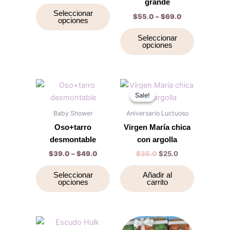
grande
Las
Las
Seleccionar
$
55.0
–
$
69.0
opciones
opciones
opciones
se
se
Seleccionar
opciones
pueden
pueden
elegir
elegir
en
en
la
la
Price
Original
Current
Este
range:
price
price
página
página
Sale!
Sale!
producto
$39.0
was:
is:
de
de
through
tiene
$35.0.
$25.0.
Baby Shower
Aniversario Luctuoso
$49.0
producto
producto
múltiples
Oso+tarro
Virgen María chica
variantes.
desmontable
con argolla
Las
$
39.0
–
$
49.0
$
35.0
$
25.0
opciones
se
Seleccionar
Añadir al
opciones
carrito
pueden
elegir
en
la
Este
Este