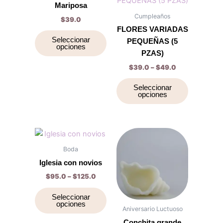
tiene
tiene
Mariposa
$49.0
página
página
múltiples
múltiples
Cumpleaños
$
39.0
de
de
variantes.
variantes.
FLORES VARIADAS
producto
producto
Las
Las
Seleccionar
PEQUEÑAS (5
opciones
opciones
opciones
PZAS)
se
se
$
39.0
–
$
49.0
pueden
pueden
elegir
elegir
Seleccionar
opciones
en
en
la
la
página
página
de
de
Price
Price
Este
Este
range:
range:
producto
producto
producto
producto
$95.0
$39.0
Boda
through
tiene
through
tiene
Iglesia con novios
$125.0
$55.0
múltiples
múltiples
$
95.0
–
$
125.0
variantes.
variantes.
Las
Las
Seleccionar
opciones
opciones
opciones
Aniversario Luctuoso
se
se
Conchita grande