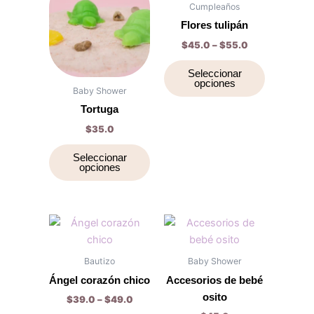
producto
producto
$45.0
Cumpleaños
página
página
tiene
through
tiene
Flores tulipán
$55.0
de
de
múltiples
múltiples
$
45.0
–
$
55.0
producto
producto
variantes.
variantes.
Las
Las
Seleccionar
opciones
opciones
opciones
Baby Shower
se
se
Tortuga
pueden
pueden
$
35.0
elegir
elegir
en
en
Seleccionar
opciones
la
la
página
página
de
de
producto
producto
Price
Este
Este
range:
producto
producto
$39.0
through
tiene
tiene
Bautizo
Baby Shower
$49.0
múltiples
múltiples
Ángel corazón chico
Accesorios de bebé
variantes.
variantes.
osito
$
39.0
–
$
49.0
Las
Las