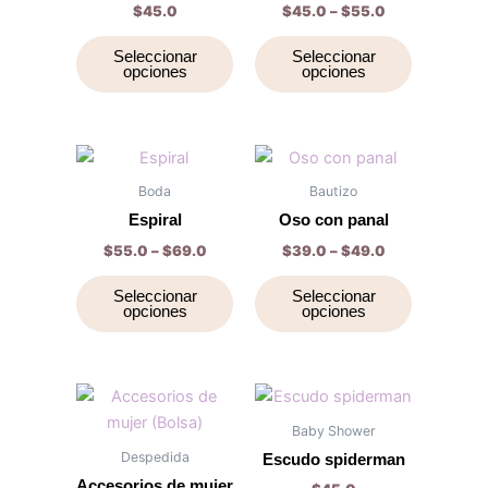
$
45.0
$
45.0
–
$
55.0
variantes.
variantes.
Las
Las
Seleccionar
Seleccionar
opciones
opciones
opciones
opciones
se
se
pueden
pueden
elegir
elegir
Price
Price
Este
Este
range:
range:
en
en
producto
producto
$55.0
$39.0
Boda
Bautizo
la
la
through
tiene
through
tiene
Espiral
Oso con panal
$69.0
$49.0
página
página
múltiples
múltiples
$
55.0
–
$
69.0
$
39.0
–
$
49.0
de
de
variantes.
variantes.
producto
producto
Las
Las
Seleccionar
Seleccionar
opciones
opciones
opciones
opciones
se
se
pueden
pueden
elegir
elegir
Este
Este
en
en
producto
producto
Baby Shower
la
la
tiene
tiene
Despedida
Escudo spiderman
página
página
múltiples
múltiples
Accesorios de mujer