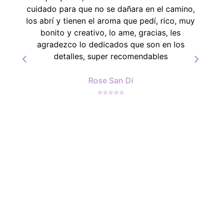
cuidado para que no se dañara en el camino,
mí h
los abrí y tienen el aroma que pedí, rico, muy
muy 
bonito y creativo, lo ame, gracias, les
perso
agradezco lo dedicados que son en los
que s
detalles, super recomendables
LOS 
PROF
PO
Rose San Di
COND
⭐⭐⭐⭐⭐
LAS T
DET