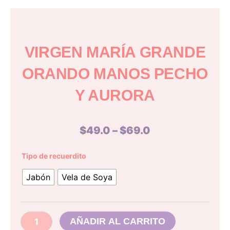
VIRGEN MARÍA GRANDE
ORANDO MANOS PECHO
Y AURORA
Price
$
49.0
–
$
69.0
range:
$49.0
Virgen
Tipo de recuerdito
María
through
grande
Jabón
Vela de Soya
$69.0
orando
manos
pecho
y
AÑADIR AL CARRITO
aurora