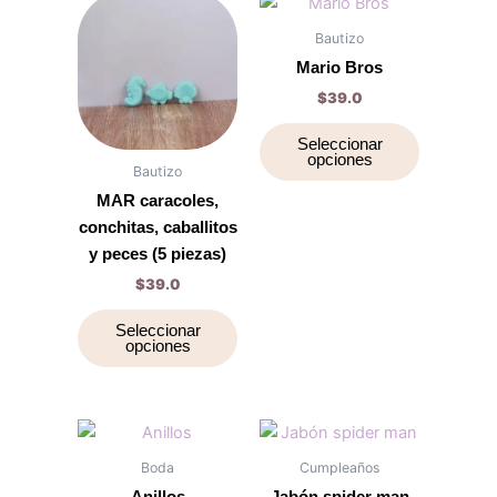
Este
Este
página
página
producto
producto
Bautizo
de
de
tiene
tiene
Mario Bros
producto
producto
múltiples
múltiples
$
39.0
variantes.
variantes.
Las
Las
Seleccionar
opciones
opciones
opciones
Bautizo
se
se
MAR caracoles,
pueden
pueden
conchitas, caballitos
elegir
elegir
y peces (5 piezas)
en
en
$
39.0
la
la
página
página
Seleccionar
opciones
de
de
producto
producto
Este
Este
producto
producto
Boda
Cumpleaños
tiene
tiene