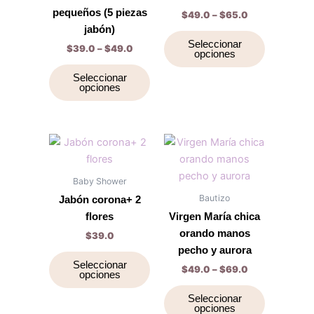
producto
producto
Las
Las
pequeños (5 piezas
$
49.0
–
$
65.0
opciones
opciones
jabón)
se
se
Seleccionar
$
39.0
–
$
49.0
opciones
pueden
pueden
elegir
elegir
Seleccionar
opciones
en
en
la
la
página
página
de
de
Price
Este
Este
range:
producto
producto
producto
producto
$49.0
tiene
through
tiene
Baby Shower
$69.0
múltiples
múltiples
Bautizo
Jabón corona+ 2
variantes.
variantes.
flores
Virgen María chica
Las
Las
orando manos
$
39.0
opciones
opciones
pecho y aurora
se
se
Seleccionar
$
49.0
–
$
69.0
opciones
pueden
pueden
elegir
elegir
Seleccionar
opciones
en
en