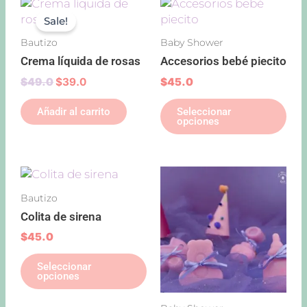
Original
Current
Est
price
price
pro
Sale!
was:
is:
tie
$49.0.
$39.0.
Bautizo
Baby Shower
múl
Crema líquida de rosas
Accesorios bebé piecito
var
Las
$
49.0
$
39.0
$
45.0
opc
Añadir al carrito
Seleccionar
se
opciones
pu
ele
en
Este
Est
la
producto
pro
pág
Bautizo
tiene
tie
de
Colita de sirena
múltiples
múl
pro
variantes.
var
$
45.0
Las
Las
Seleccionar
opciones
opc
opciones
se
se
pueden
pu