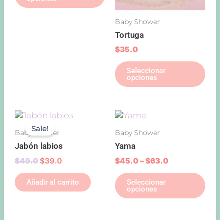
se
se
pueden
pu
Baby Shower
elegir
ele
Tortuga
en
en
la
la
$
35.0
página
pág
Seleccionar
de
de
opciones
producto
pro
Original
Current
Price
Est
price
price
range:
pro
Sale!
Baby Shower
Baby Shower
was:
is:
$45.0
tie
$49.0.
$39.0.
through
Jabón labios
Yama
múl
$63.0
var
$
49.0
$
39.0
$
45.0
–
$
63.0
Las
Añadir al carrito
Seleccionar
opc
opciones
se
pu
ele