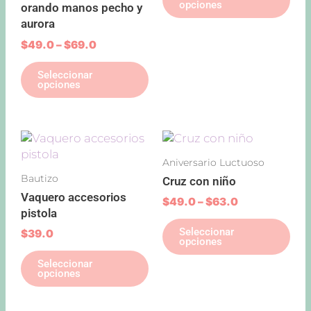
opciones
orando manos pecho y
se
se
aurora
pueden
pu
elegir
ele
$
49.0
–
$
69.0
en
en
Seleccionar
la
la
opciones
página
pág
de
de
producto
pro
Price
Este
Est
range:
producto
pro
Aniversario Luctuoso
$49.0
tiene
tie
through
Bautizo
Cruz con niño
múltiples
múl
$63.0
Vaquero accesorios
variantes.
var
$
49.0
–
$
63.0
pistola
Las
Las
Seleccionar
opciones
opc
$
39.0
opciones
se
se
Seleccionar
pueden
pu
opciones
elegir
ele
en
en