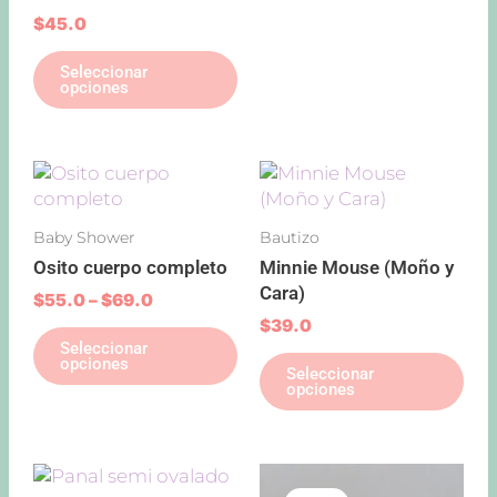
la
la
$
45.0
página
pág
Seleccionar
de
de
opciones
producto
pro
Price
Este
Est
range:
producto
pro
$55.0
tiene
tie
through
Baby Shower
Bautizo
múltiples
múl
$69.0
Osito cuerpo completo
Minnie Mouse (Moño y
variantes.
var
Cara)
Las
Las
$
55.0
–
$
69.0
opciones
opc
$
39.0
Seleccionar
se
se
opciones
Seleccionar
pueden
pu
opciones
elegir
ele
en
en
la
la
Price
Original
Current
Este
página
pág
range:
price
price