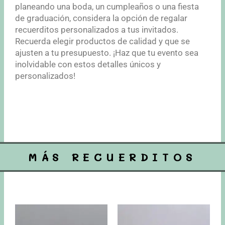
planeando una boda, un cumpleaños o una fiesta
de graduación, considera la opción de regalar
recuerditos personalizados a tus invitados.
Recuerda elegir productos de calidad y que se
ajusten a tu presupuesto. ¡Haz que tu evento sea
inolvidable con estos detalles únicos y
personalizados!
MÁS RECUERDITOS
Price
Este
Est
range:
producto
pro