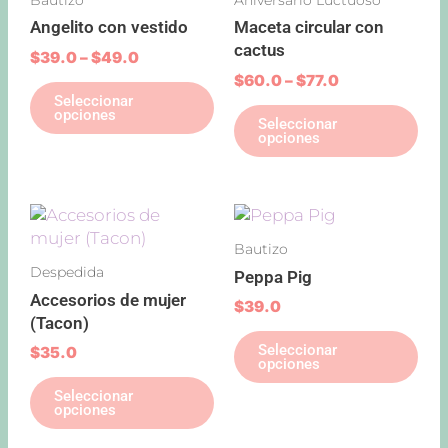
múltiples
múl
$49.0
$77.0
Angelito con vestido
Maceta circular con
variantes.
var
cactus
Las
Las
$
39.0
–
$
49.0
opciones
opc
$
60.0
–
$
77.0
Seleccionar
se
se
opciones
Seleccionar
pueden
pu
opciones
elegir
ele
en
en
la
la
Este
Est
página
pág
producto
pro
de
de
Bautizo
tiene
tie
producto
pro
Despedida
Peppa Pig
múltiples
múl
Accesorios de mujer
variantes.
var
$
39.0
(Tacon)
Las
Las
Seleccionar
opciones
opc
$
35.0
opciones
se
se
Seleccionar
pueden
pu
opciones
elegir
ele
en
en