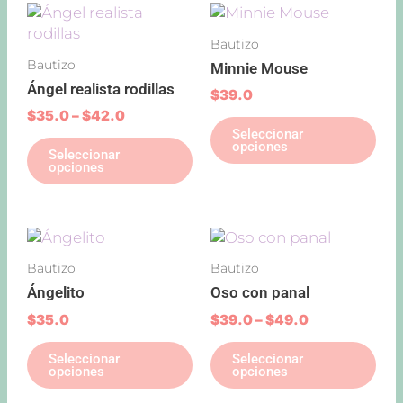
Price
Este
Est
en
range:
producto
pro
la
Bautizo
$35.0
tiene
tie
pág
through
Bautizo
Minnie Mouse
múltiples
múl
de
$42.0
Ángel realista rodillas
variantes.
var
$
39.0
pro
Las
Las
$
35.0
–
$
42.0
Seleccionar
opciones
opc
opciones
Seleccionar
se
se
opciones
pueden
pu
elegir
ele
en
en
Price
Este
Est
la
la
range:
producto
pro
página
pág
Bautizo
Bautizo
$39.0
tiene
tie
de
de
through
Ángelito
Oso con panal
múltiples
múl
producto
pro
$49.0
variantes.
var
$
35.0
$
39.0
–
$
49.0
Las
Las
Seleccionar
Seleccionar
opciones
opc
opciones
opciones
se
se
pueden
pu