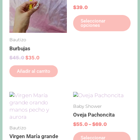
var
$
39.0
Las
Seleccionar
opc
opciones
se
pu
Bautizo
ele
Burbujas
en
la
$
45.0
$
35.0
pág
Añadir al carrito
de
pro
Price
Price
Este
Est
range:
range:
producto
pro
Baby Shower
$49.0
$55.0
tiene
tie
through
through
Oveja Pachoncita
múltiples
múl
$69.0
$69.0
variantes.
var
$
55.0
–
$
69.0
Bautizo
Las
Las
Virgen María grande
Seleccionar
opciones
opc