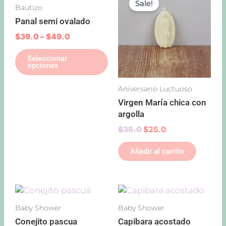
producto
de
de
Sale!
Bautizo
$39.0
was:
is:
tiene
producto
pro
through
$35.0.
$25.0.
Panal semi ovalado
múltiples
$49.0
variantes.
$
39.0
–
$
49.0
Las
Seleccionar
opciones
opciones
se
pueden
Aniversario Luctuoso
elegir
Virgen María chica con
en
argolla
la
página
$
35.0
$
25.0
de
Añadir al carrito
producto
Price
Price
Este
Est
range:
range:
producto
pro
Baby Shower
Baby Shower
$39.0
$39.0
tiene
tie
through
through
Conejito pascua
Capibara acostado
múltiples
múl